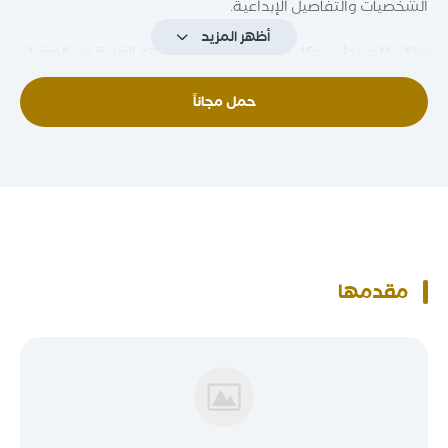
الشخصيات والتفاصيل الإبداعية.
أظهر المزيد
مثالي للمبتدئين وكل من يرغب بتطوير مهاراته الفنية من الصفر!
حمل مجاناً
🎯 مناسب للهواة، طلاب التصميم، ومحبي الرسم
✏️ يشجع على الملاحظة الدقيقة وتطوير الأسلوب الشخصي
🎨 أداة رائعة لتنمية الإبداع وبناء الثقة في التعبير البصري
مقدمها