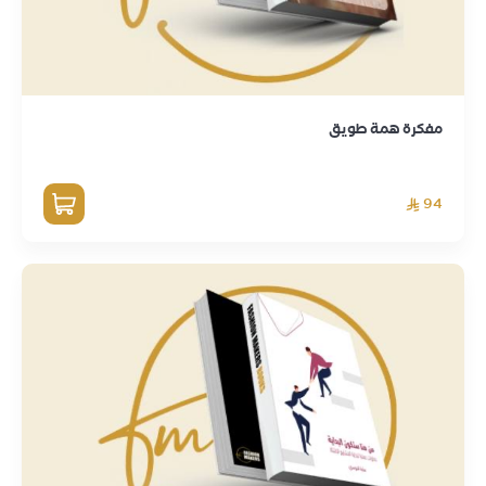
مفكرة همة طويق
94