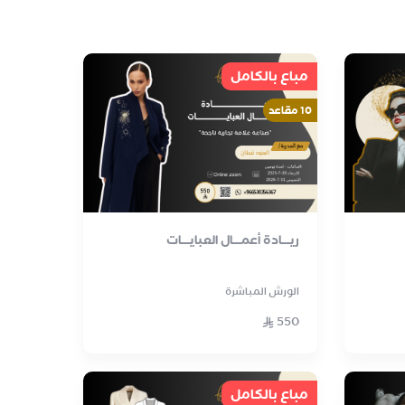
مباع بالكامل
10 مقاعد
ريـــادة أعمـــال العبايـــات
الورش المباشرة
550
مباع بالكامل