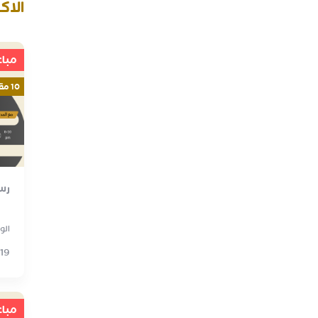
الاك
مباع
10 مقاعد
رسم
الو
119
مباع