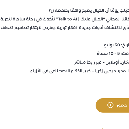
ّلتِ يومًا أن الخيال يصبح واقعًا بضغطة زر؟
 “الخيال عليك | Talk to AI” نأخذك في رحلة ساحرة لتجربة تصميم الأزياء بالذكاء الاصطناعي!
ّي لاكتشاف أدوات جديدة، أفكار ثورية، وفرص لابتكار تصاميم تخطف
 30 يونيو
– 10 مساءً
كان: أونلاين – عبر رابط مباشر
 المدرب: يحيى زكريا – خبير الذكاء الاصطناعي في الأزياء
حضور