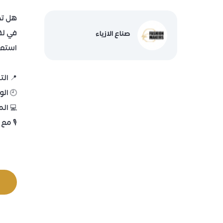
هل تخي
في لقائنا المجاني
صناع الازياء
استعد
📍 التاريخ:
🕘 الوقت: 9 
💻 الم
🎙️ مع