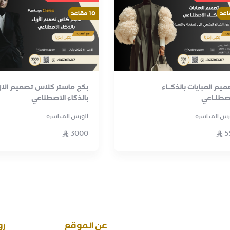
10 مقاعد
يم العبايات بالذكــاء
بكج ماستر كلاس تصميم الازي
اصطنـاعي
بالذكاء الاصطناعي
رش المباشرة
الورش المباشرة
3000
5
عن الموقع
رو