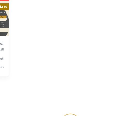
10 مقاعد
تصم
ال
الو
50