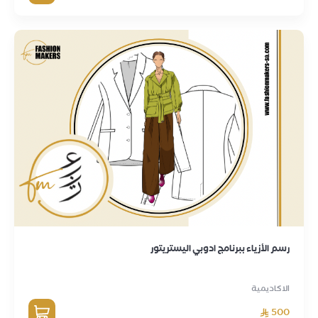
‏رسم الأزياء ببرنامج ادوبي اليستريتور
الاكاديمية
500